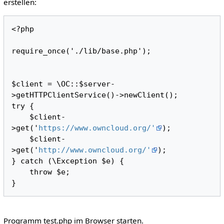
erstellen:
<?php 

require_once('./lib/base.php');

$client = \OC::$server-
>getHTTPClientService()->newClient();

try {

    $client-
>get('
https://www.owncloud.org/'
);

    $client-
>get('
http://www.owncloud.org/'
);

} catch (\Exception $e) {

    throw $e;

Programm test.php im Browser starten.