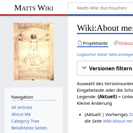
Matts Wiki
Wiki:About me:
Projektseite
Diskus
Logbücher dieser Seite anzeige
Versionen filtern
Auswahl des Versionsunter
Eingabetaste oder die Sch
Legende:
(Aktuell)
= Unter
Navigation
Kleine Änderung
All Articles
About Me
Aktuell
Vorherige
20
die Seite
Wiki:About me
Category Tree
2
Beliebteste Seiten
9