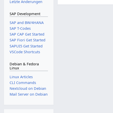
Letzte Änderungen
.
O
k
SAP Development
t
SAP and BW/4HANA
o
SAP T-Codes
b
SAP CAP Get Started
e
SAP Fiori Get Started
r
SAPUI5 Get Started
2
VSCode Shortcuts
0
2
Debian & Fedora
5
Linux
Linux Articles
CLI Commands
Nextcloud on Debian
Mail Server on Debian