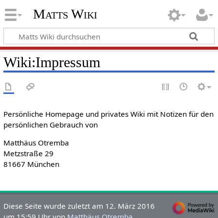
Matts Wiki
Wiki
:
Impressum
Persönliche Homepage und privates Wiki mit Notizen für den
persönlichen Gebrauch von
Matthäus Otremba
Metzstraße 29
81667 München
Diese Seite wurde zuletzt am 12. März 2016
um 15:59 Uhr von
Matthäus Otremba