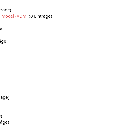
träge)
a Model (VDM)
(0 Einträge)
e)
äge)
)
räge)
e)
räge)