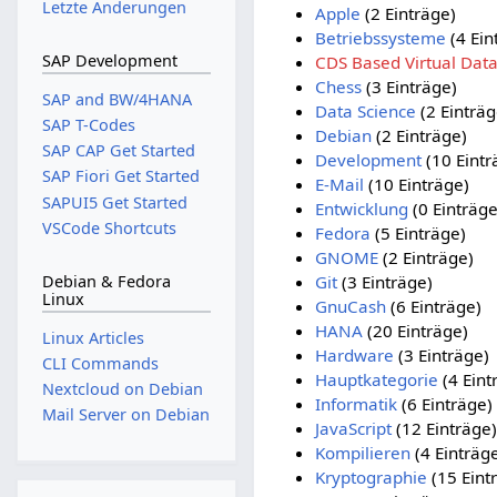
Letzte Änderungen
Apple
(2 Einträge)
Betriebssysteme
(4 Ein
SAP Development
CDS Based Virtual Dat
Chess
(3 Einträge)
SAP and BW/4HANA
Data Science
(2 Einträg
SAP T-Codes
Debian
(2 Einträge)
SAP CAP Get Started
Development
(10 Eintr
SAP Fiori Get Started
E-Mail
(10 Einträge)
SAPUI5 Get Started
Entwicklung
(0 Einträge
VSCode Shortcuts
Fedora
(5 Einträge)
GNOME
(2 Einträge)
Git
(3 Einträge)
Debian & Fedora
Linux
GnuCash
(6 Einträge)
HANA
(20 Einträge)
Linux Articles
Hardware
(3 Einträge)
CLI Commands
Hauptkategorie
(4 Eint
Nextcloud on Debian
Informatik
(6 Einträge)
Mail Server on Debian
JavaScript
(12 Einträge)
Kompilieren
(4 Einträg
Kryptographie
(15 Eint